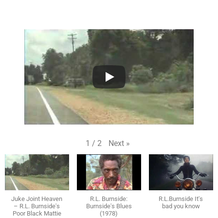
Next
»
1
/
2
Juke Joint Heaven
R.L. Burnside:
R.L.Burnside It's
– R.L. Burnside's
Burnside's Blues
bad you know
Poor Black Mattie
(1978)