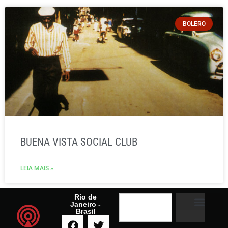
BOLERO
BUENA VISTA SOCIAL CLUB
LEIA MAIS »
Rio de
Janeiro -
Brasil
A RADIO