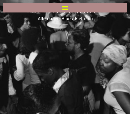
R.L. BURNSIDE
Alternative
,
Blues
,
Eletronic