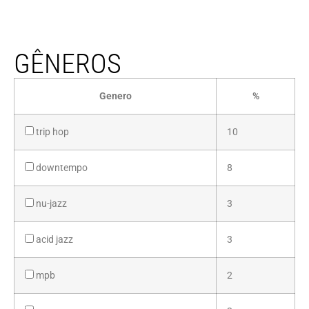
GÊNEROS
Genero
%
trip hop
10
downtempo
8
nu-jazz
3
acid jazz
3
mpb
2