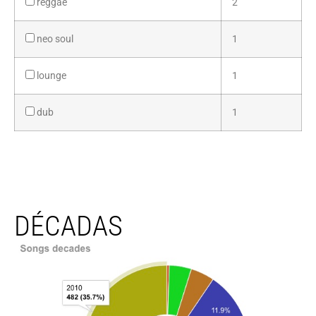
reggae
2
neo soul
1
lounge
1
dub
1
DÉCADAS