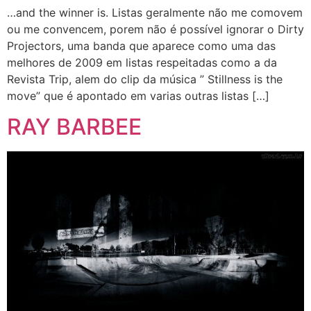
…and the winner is. Listas geralmente não me comovem
ou me convencem, porem não é possível ignorar o Dirty
Projectors, uma banda que aparece como uma das
melhores de 2009 em listas respeitadas como a da
Revista Trip, alem do clip da música ” Stillness is the
move” que é apontado em varias outras listas […]
RAY BARBEE