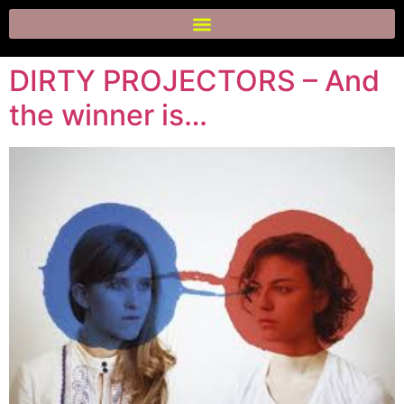
DIRTY PROJECTORS – And
the winner is…