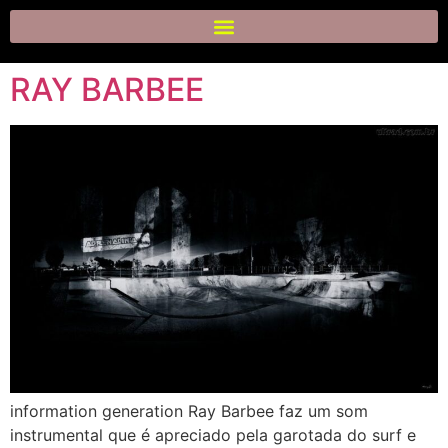
RAY BARBEE
information generation Ray Barbee faz um som
instrumental que é apreciado pela garotada do surf e