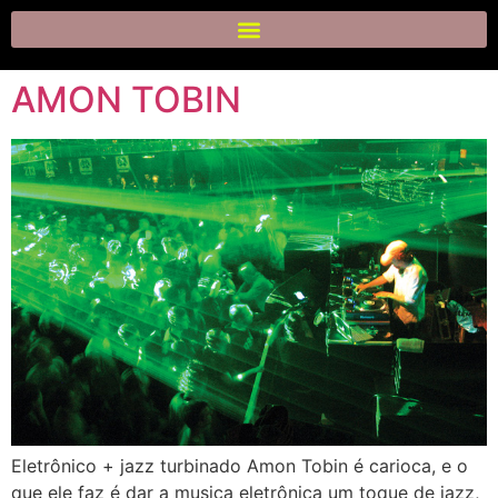
AMON TOBIN
Eletrônico + jazz turbinado Amon Tobin é carioca, e o
que ele faz é dar a musica eletrônica um toque de jazz,