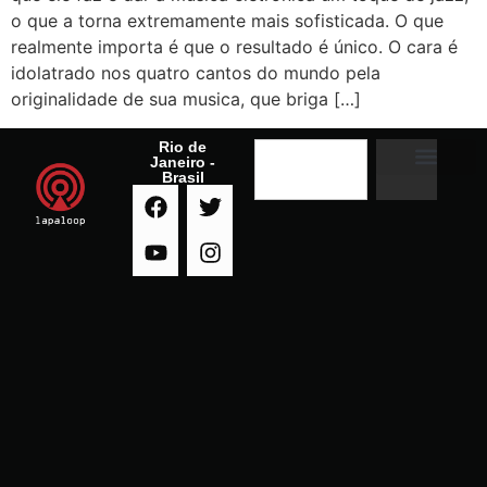
o que a torna extremamente mais sofisticada. O que
realmente importa é que o resultado é único. O cara é
idolatrado nos quatro cantos do mundo pela
originalidade de sua musica, que briga […]
Rio de
Janeiro -
Brasil
A RADIO