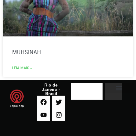
MUHSINAH
LEIA MAIS »
Rio de
Janeiro -
Brasil
A RADIO