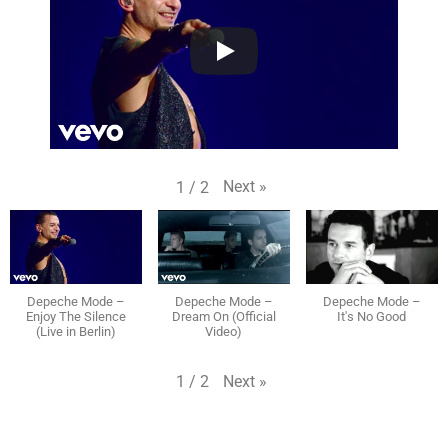
Next
»
1
/
2
Depeche Mode –
Depeche Mode –
Depeche Mode –
Enjoy The Silence
Dream On (Official
It's No Good
(Live in Berlin)
Video)
Next
»
1
/
2