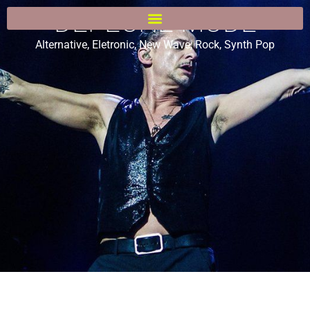
DEPECHE MODE
Alternative
,
Eletronic
,
New Wave
,
Rock
,
Synth Pop