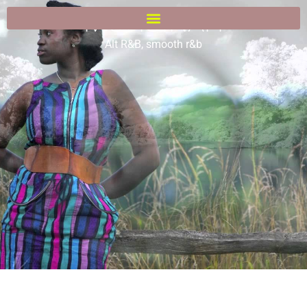
MUHSINAH
Alt R&B
,
smooth r&b