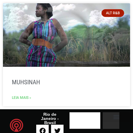
ALT R&B
MUHSINAH
LEIA MAIS »
Rio de
Janeiro -
Brasil
A RADIO