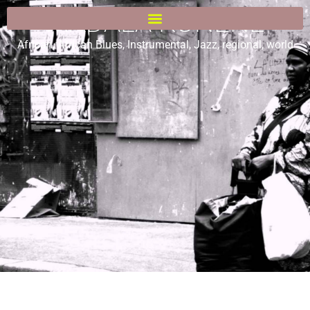
MADALA KUNENE
African
,
African Blues
,
Instrumental
,
Jazz
,
regional
,
world