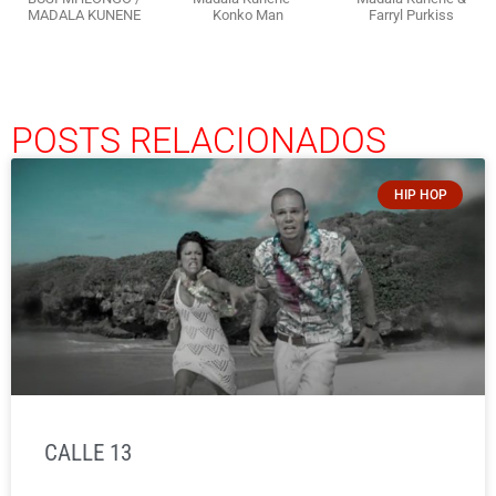
MADALA KUNENE
Konko Man
Farryl Purkiss
POSTS RELACIONADOS
HIP HOP
CALLE 13